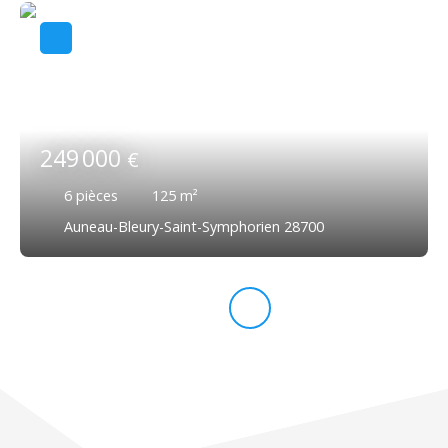
249 000
€
6
pièces
125
m²
Auneau-Bleury-Saint-Symphorien 28700