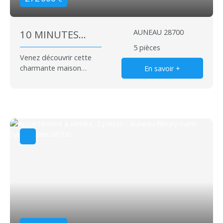
10 MINUTES
AUNEAU 28700
AUNEAU
5
pièces
Venez découvrir cette
charmante maison
En savoir +
ancienne comprenant :
entrée, séjour salle à
manger avec poêle à
bois, cuisine aménagée
avec coin repas,
chambre, salle d'eau
avec toilettes. A l'étage :
palier avec dressing
desservant 2 chambres,
salle de bains avec
toilettes, rangement.
Cave voûtée. Préau.
Dépendance divisée en
2 pièces. Garage tôlé.