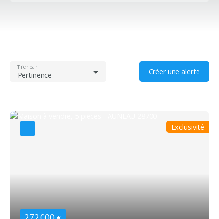
Type d'offre
Vente
Type de bien
Maison
Trier par
Créer une alerte
Localisation
Pertinence
Budget max (€)
Surface min (m²)
Exclusivité
Rechercher
272 000
€