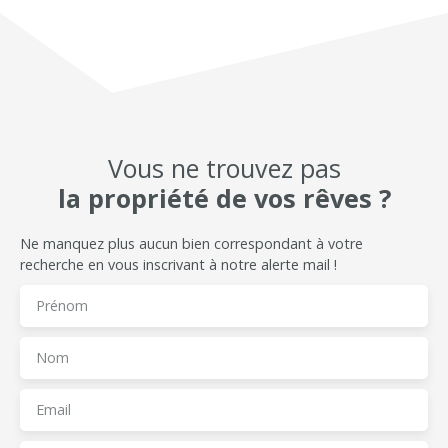
pour profiter de
toilettes,
l'extérieur ainsi
chaufferie,
qu' un potager
chambre. A
séparé, idéal
l'étage : palier
pour les
desservant 3
amateurs de
chambres, salle
jardinage. Vous
de bains.
bénéficierez
Vous ne trouvez pas
Garage. Beau
également
terrain de
la propriété de vos rêves ?
d'une terrasse
1365m². A
ainsi que des
découvrir.
dépendances
Ne manquez plus aucun bien correspondant à votre
comprenant un
recherche en vous inscrivant à notre alerte mail !
atelier et une
charreterie
Prénom
offrant des
espaces
Nom
pratiques pour
le rangement et
le
Email
stationnement.