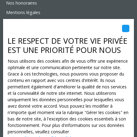
Nos honoraires
Mentions légales
Politique de confidentialité
Plan du site
LE RESPECT DE VOTRE VIE PRIVÉE
Immobilier à Gallardon
EST UNE PRIORITÉ POUR NOUS
Gérer les cookies
Propulsé par
Nous utilisons des cookies afin de vous offrir une expérience
optimale et une communication pertinente sur notre site.
Grace à ces technologies, nous pouvons vous proposer du
contenu en rapport avec vos centres d'intérêt. Ils nous
permettent également d'améliorer la qualité de nos services
et la convivialité de notre site internet. Nous utiliserons
+33 2 37 31 19 22
uniquement les données personnelles pour lesquelles vous
avez donné votre accord. Vous pouvez les modifier à
n'importe quel moment via la rubrique ″Gérer les cookies″ en
bas de notre site, à l'exception des cookies essentiels à son
21 place du marché
fonctionnement. Pour plus d'informations sur vos données
28700 AUNEAU-BLEURY-SAINT-
personnelles, veuillez consulter
SYMPHORIEN