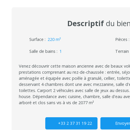
Descriptif
du bie
Surface
:
220
m²
Pièces
Salle de bains
:
1
Terrain
Venez découvrir cette maison ancienne avec de beaux vol
prestations comprenant au rez-de-chaussée : entrée, séjou
aménagée et équipée avec poêle à granulé, cellier, toilettes
desservant 4 chambres dont une avec mezzanine, salle d'e
toilettes. Carport 2 véhicules avec salle de jeux au dessus
house. Dépendance avec cuisine, chambre, salle d'eau avec
arboré et clos sans vis à vis de 2077 m²
+33 2 37 31 19 22
Envoyer