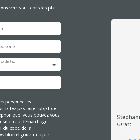
rons vers vous dans les plus
m
léphone
 souhaitez
es personnelles
haitez pas faire l'objet de
léphonique, vous pouvez vous
Stephan
opposition au démarchage
Gérant
-1 du code de la
w.bloctel.gouv.fr ou par