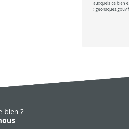
auxquels ce bien e
: georisques.gouv.f
e bien ?
nous