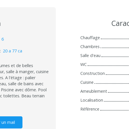
n
Carac
Chauffage
:
6
Chambres
:
20 a 77 ca
Salle d'eau
WC
umes et de belles
r, salle à manger, cuisine
Construction
. A l'étage : palier
Cuisine
au, salle de bains avec
. Piscine avec dôme. Pool
Ameublement
 toilettes. Beau terrain
Localisation
Référence
 un mail