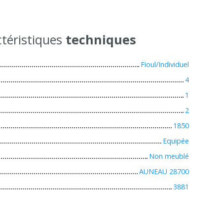
téristiques
techniques
Fioul/Individuel
4
1
2
1850
Equipée
Non meublé
AUNEAU 28700
3881