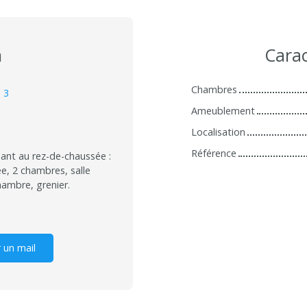
n
Carac
Chambres
:
3
Ameublement
Localisation
Référence
nt au rez-de-chaussée :
e, 2 chambres, salle
chambre, grenier.
 un mail