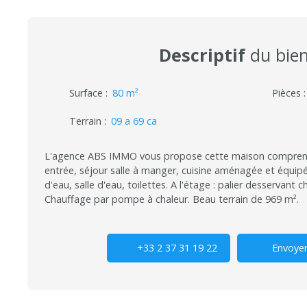
Descriptif
du bie
Surface
:
80
m²
Pièces
Terrain
:
09 a 69 ca
L'agence ABS IMMO vous propose cette maison comprena
entrée, séjour salle à manger, cuisine aménagée et équipé
d'eau, salle d'eau, toilettes. A l'étage : palier desservant 
Chauffage par pompe à chaleur. Beau terrain de 969 m².
+33 2 37 31 19 22
Envoyer