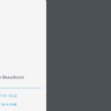
e Beaudouin
7 31 19 22
 un e-mail