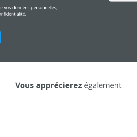
 de vos données personnelles,
nfidentialité
.
Vous apprécierez
également