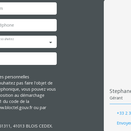
m
léphone
 souhaitez
es personnelles
haitez pas faire l'objet de
léphonique, vous pouvez vous
Stephan
opposition au démarchage
Gérant
-1 du code de la
w.bloctel.gouv.fr ou par
+33 2 3
Envoyer
S 61311, 41013 BLOIS CEDEX.