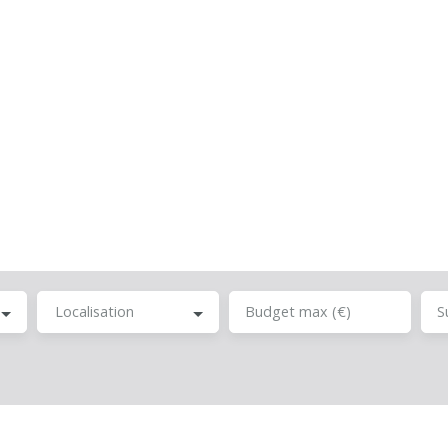
Localisation
Budget max (€)
S